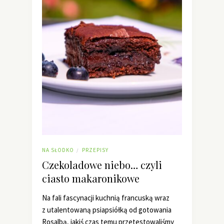
NA SŁODKO
PRZEPISY
/
Czekoladowe niebo… czyli
ciasto makaronikowe
Na fali fascynacji kuchnią francuską wraz
z utalentowaną psiapsiółką od gotowania
Rosalbą, jakiś czas temu przetestowaliśmy