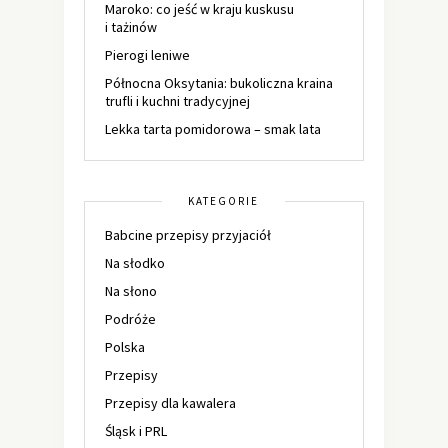
Maroko: co jeść w kraju kuskusu
i tażinów
Pierogi leniwe
Północna Oksytania: bukoliczna kraina
trufli i kuchni tradycyjnej
Lekka tarta pomidorowa – smak lata
KATEGORIE
Babcine przepisy przyjaciół
Na słodko
Na słono
Podróże
Polska
Przepisy
Przepisy dla kawalera
Śląsk i PRL