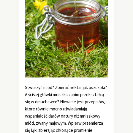
Stworzyć miód? Zbierać nektar jak pszczoła?
A ściślej główki mniszka zanim przekształcą
się w dmuchawce? Niewiele jest przepisów,
które równie mocno uświadamiają
wspaniałość darów natury niż mniszkowy
miód, zwany majowym. Wpierw przemierza
się łąki zbierając chłonące promienie