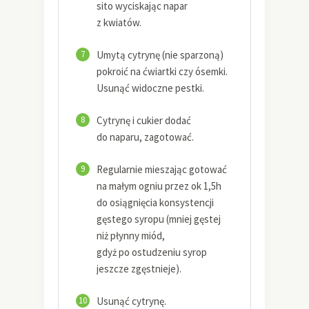
sito wyciskając napar
z kwiatów.
7
Umytą cytrynę (nie sparzoną)
pokroić na ćwiartki czy ósemki.
Usunąć widoczne pestki.
8
Cytrynę i cukier dodać
do naparu, zagotować.
9
Regularnie mieszając gotować
na małym ogniu przez ok 1,5h
do osiągnięcia konsystencji
gęstego syropu (mniej gęstej
niż płynny miód,
gdyż po ostudzeniu syrop
jeszcze zgęstnieje).
10
Usunąć cytrynę.