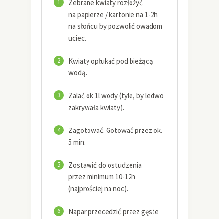
1
Zebrane kwiaty rozłożyć
na papierze / kartonie na 1-2h
na słońcu by pozwolić owadom
uciec.
2
Kwiaty opłukać pod bieżącą
wodą.
3
Zalać ok 1l wody (tyle, by ledwo
zakrywała kwiaty).
4
Zagotować. Gotować przez ok.
5 min.
5
Zostawić do ostudzenia
przez minimum 10-12h
(najprościej na noc).
6
Napar przecedzić przez gęste