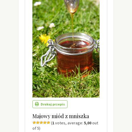
Drukuj przepis
Majowy miód z mniszka
(
1
votes, average:
5,00
out
of 5)