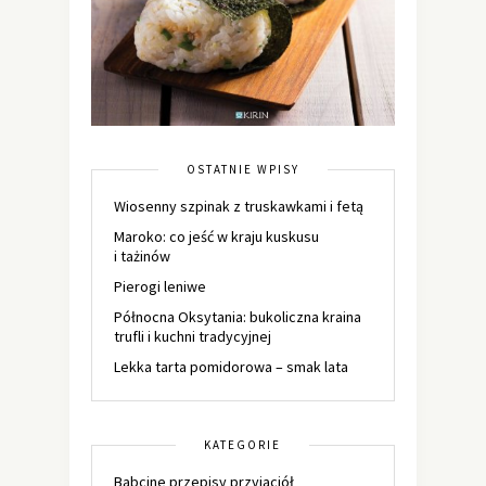
OSTATNIE WPISY
Wiosenny szpinak z truskawkami i fetą
Maroko: co jeść w kraju kuskusu
i tażinów
Pierogi leniwe
Północna Oksytania: bukoliczna kraina
trufli i kuchni tradycyjnej
Lekka tarta pomidorowa – smak lata
KATEGORIE
Babcine przepisy przyjaciół