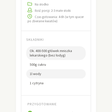
Na słodko
Ilość porcji: 2-3 małe słoiki
Czas gotowania: 4-6h (w tym spacer
po zbieranie kwiatów)
SKŁADNIKI
Ok. 400-500 główek mniszka
lekarskiego (bez łodyg)
500g cukru
1l wody
1 cytryna
PRZYGOTOWANIE