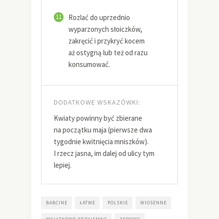
11
Rozlać do uprzednio
wyparzonych słoiczków,
zakręcić i przykryć kocem
aż ostygną lub też od razu
konsumować.
DODATKOWE WSKAZÓWKI:
Kwiaty powinny być zbierane
na początku maja (pierwsze dwa
tygodnie kwitnięcia mniszków).
I rzecz jasna, im dalej od ulicy tym
lepiej.
BABCINE
ŁATWE
POLSKIE
WIOSENNE