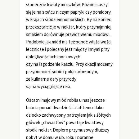
słoneczne kwiaty mniszków. Później suszy
się je na słońcu niczym papryki czy pomidory
w krajach śródziemnomorskich. By na koniec
przekształcić je w nektar, który przynajmniej
smakiem dorównuje prawdziwemu miodowi.
Podobnie jak miód ma też ponoć właściwości
lecznicze i polecany jest między innymi przy
dolegliwościach moczowych
czy na łagodzenie kaszlu. Przy okazji możemy
przypomnieć sobie i pokazać młodym,
że kulinarne dary przyrody
są na wyciągnięcie ręki.
Ostatni majowy miód robiła u nas jeszcze
babcia ponad dwadzieścia lat temu. Jako
dziecko zachwycony patrzyłem jak z żółtych
główek „chwastów” powstaje kwiatowy
słodki nektar. Dopiero przymusowy dłuższy
pobyt w domu w ub. roku i poranne