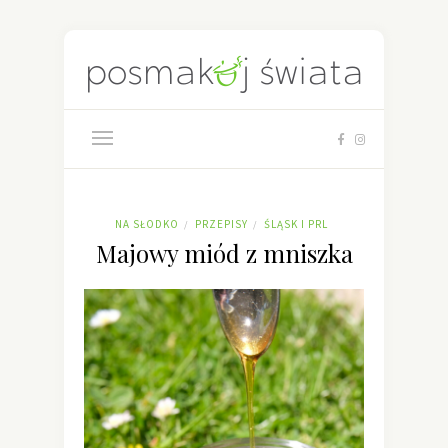
NA SŁODKO
PRZEPISY
ŚLĄSK I PRL
/
/
Majowy miód z mniszka